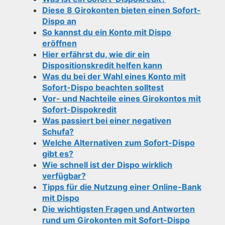
Diese 8 Girokonten bieten einen Sofort-
Dispo an
So kannst du ein Konto mit Dispo
eröffnen
Hier erfährst du, wie dir ein
Dispositionskredit helfen kann
Was du bei der Wahl eines Konto mit
Sofort-Dispo beachten solltest
Vor- und Nachteile eines Girokontos mit
Sofort-Dispokredit
Was passiert bei einer negativen
Schufa?
Welche Alternativen zum Sofort-Dispo
gibt es?
Wie schnell ist der Dispo wirklich
verfügbar?
Tipps für die Nutzung einer Online-Bank
mit Dispo
Die wichtigsten Fragen und Antworten
rund um Girokonten mit Sofort-Dispo