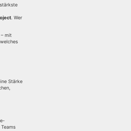
stärkste
oject
. Wer
 – mit
 welches
eine Stärke
chen,
te-
r Teams