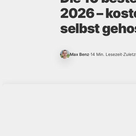
2026 – kos
selbst geho
Max Benz
·
14 Min. Lesezeit
·
Zuletz