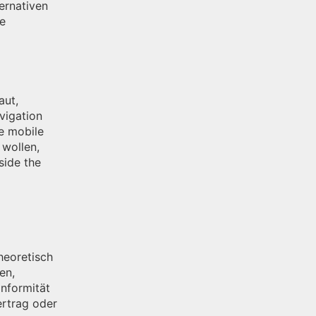
ernativen
ne
aut,
vigation
e mobile
 wollen,
side the
heoretisch
en,
nformität
ertrag oder