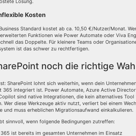
hostete Lösung.
flexible Kosten
Business Standard kostet ab ca. 10,50 €/Nutzer/Monat. We
 erweiterten Funktionen wie Power Automate oder Viva En
 schnell das Doppelte. Für kleinere Teams oder Organisatio
ystem ist das schwer zu rechtfertigen.
arePoint noch die richtige Wahl
rst: SharePoint lohnt sich weiterhin, wenn dein Unternehmen
ft 365 integriert ist. Power Automate, Azure Active Directo
opilot sind native Integrationen, die kein alternatives Tool
n. Wer diese Werkzeuge aktiv nutzt, verliert bei einem Wech
fe und muss erheblichen Migrationsaufwand einkalkulieren.
bt sinnvoll, wenn folgende Bedingungen zutreffen:
 365 ist bereits im gesamten Unternehmen im Einsatz