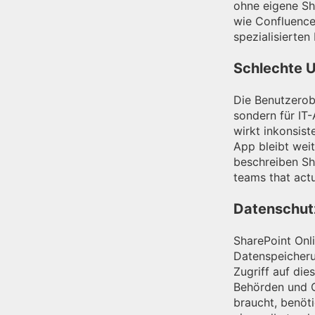
ohne eigene Sha
wie Confluence
spezialisierten
Schlechte U
Die Benutzerobe
sondern für IT-
wirkt inkonsis
App bleibt wei
beschreiben Sha
teams that actua
Datenschu
SharePoint Onli
Datenspeicher
Zugriff auf die
Behörden und 
braucht, benöt