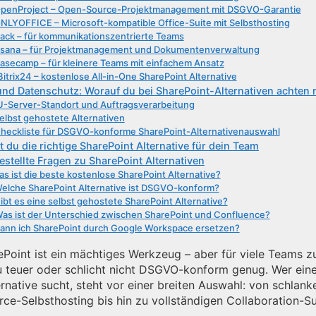
penProject – Open-Source-Projektmanagement mit DSGVO-Garantie
NLYOFFICE – Microsoft-kompatible Office-Suite mit Selbsthosting
lack – für kommunikationszentrierte Teams
sana – für Projektmanagement und Dokumentenverwaltung
asecamp – für kleinere Teams mit einfachem Ansatz
Bitrix24 – kostenlose All-in-One SharePoint Alternative
d Datenschutz: Worauf du bei SharePoint-Alternativen achten
U-Server-Standort und Auftragsverarbeitung
elbst gehostete Alternativen
heckliste für DSGVO-konforme SharePoint-Alternativenauswahl
 du die richtige SharePoint Alternative für dein Team
estellte Fragen zu SharePoint Alternativen
s ist die beste kostenlose SharePoint Alternative?
elche SharePoint Alternative ist DSGVO-konform?
ibt es eine selbst gehostete SharePoint Alternative?
as ist der Unterschied zwischen SharePoint und Confluence?
ann ich SharePoint durch Google Workspace ersetzen?
ePoint ist ein mächtiges Werkzeug – aber für viele Teams z
zu teuer oder schlicht nicht DSGVO-konform genug. Wer ein
rnative sucht, steht vor einer breiten Auswahl: von schlank
ce-Selbsthosting bis hin zu vollständigen Collaboration-Su