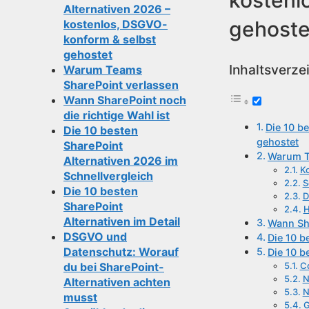
Alternativen 2026 –
gehoste
kostenlos, DSGVO-
konform & selbst
gehostet
Inhaltsverze
Warum Teams
SharePoint verlassen
Wann SharePoint noch
die richtige Wahl ist
Die 10 b
Die 10 besten
gehostet
SharePoint
Warum T
Alternativen 2026 im
Ko
Schnellvergleich
S
Die 10 besten
D
SharePoint
H
Alternativen im Detail
Wann Sha
DSGVO und
Die 10 b
Datenschutz: Worauf
Die 10 b
Co
du bei SharePoint-
N
Alternativen achten
N
musst
G