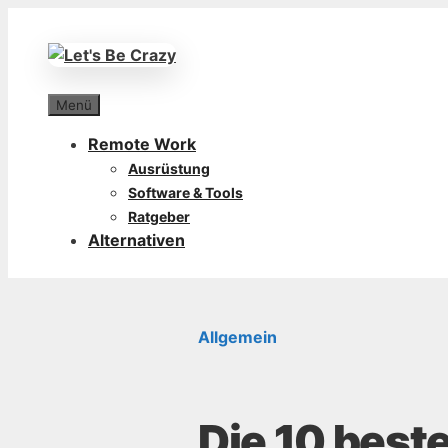
Zum
Inhalt
springen
Menü
Remote Work
Ausrüstung
Software & Tools
Ratgeber
Alternativen
Allgemein
Die 10 best