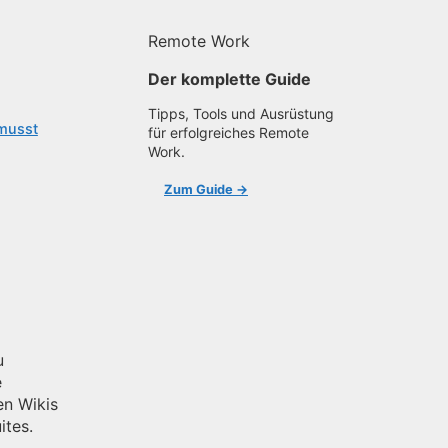
Remote Work
Der komplette Guide
Tipps, Tools und Ausrüstung
 musst
für erfolgreiches Remote
Work.
Zum Guide →
u
e
en Wikis
ites.