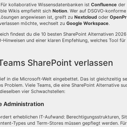
 Für kollaborative Wissensdatenbanken ist
Confluence
der 
xible Wikis empfiehlt sich
Notion
. Wer auf DSGVO-konforme
Lösungen angewiesen ist, greift zu
Nextcloud
oder
OpenPr
verlassen möchte, wechselt zu
Google Workspace
.
eich findest du die 10 besten SharePoint Alternativen 2026
-Hinweisen und einer klaren Empfehlung, welches Tool für
eams SharePoint verlassen
tief in die Microsoft-Welt eingebettet. Das ist gleichzeitig s
s Problem. Viele Teams, die eine SharePoint Alternative su
dieselben vier Schwachstellen:
e Administration
rdert erheblichen IT-Aufwand: Berechtigungsstrukturen, Si
ontent-Types und Term-Stores müssen gepflegt werden. Fü