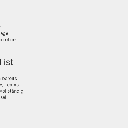
r
gage
nen ohne
 ist
 bereits
ry, Teams
 vollständig
sel