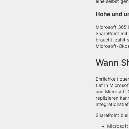
eine selbst ge
Hohe und un
Microsoft 365 
SharePoint mit
braucht, zahlt
Microsoft-Ökos
Wann Sh
Ehrlichkeit zue
tief in Microso
und Microsoft C
replizieren kan
Integrationstie
SharePoint blei
Microsoft