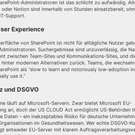
rePoint-Administratoren ist das schlicht zu aufwändig. Alt
 oder Notion sind innerhalb von Stunden einsatzbereit, oh
 IT-Support.
ser Experience
rfläche von SharePoint ist nicht für alltägliche Nutzer geb
Administratoren. Suchergebnisse sind unzuverlässig, die Na
tent zwischen Team-Sites und Kommunikations-Sites, und di
t hinter modernen Alternativen zurück. Teams, die wechseln
rePoint als “slow to learn and notoriously low-adoption in
lly use it.”
tz und DSGVO
ne läuft auf Microsoft-Servern. Zwar bietet Microsoft EU-
ung an, doch der US CLOUD Act ermöglicht US-Behörden t
se Daten – ein inakzeptables Risiko für deutsche Unternehm
Organisationen im Gesundheitswesen. Wer echte DSGVO-Ko
igt entweder EU-Server mit klarem Auftragsverarbeitungsv