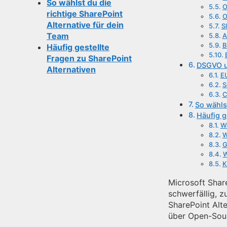
So wählst du die
O
richtige SharePoint
O
Alternative für dein
S
Team
A
B
Häufig gestellte
Fragen zu SharePoint
DSGVO un
Alternativen
E
S
C
So wählst
Häufig g
Wa
W
G
W
K
Microsoft Shar
schwerfällig, 
SharePoint Alte
über Open-Sour