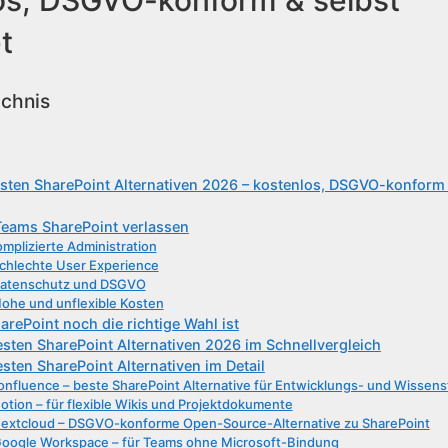
t
ichnis
esten SharePoint Alternativen 2026 – kostenlos, DSGVO-konform 
eams SharePoint verlassen
mplizierte Administration
chlechte User Experience
atenschutz und DSGVO
ohe und unflexible Kosten
rePoint noch die richtige Wahl ist
esten SharePoint Alternativen 2026 im Schnellvergleich
esten SharePoint Alternativen im Detail
nfluence – beste SharePoint Alternative für Entwicklungs- und Wissen
otion – für flexible Wikis und Projektdokumente
extcloud – DSGVO-konforme Open-Source-Alternative zu SharePoint
oogle Workspace – für Teams ohne Microsoft-Bindung