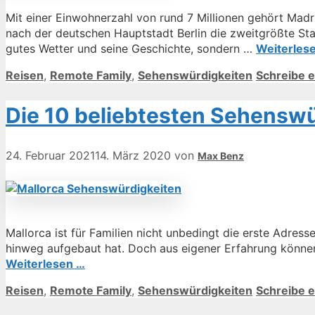
Mit einer Einwohnerzahl von rund 7 Millionen gehört Madr
nach der deutschen Hauptstadt Berlin die zweitgrößte Sta
gutes Wetter und seine Geschichte, sondern …
Weiterles
Kategorien
Reisen
,
Remote Family
,
Sehenswürdigkeiten
Schreibe 
Die 10 beliebtesten Sehenswür
24. Februar 2021
14. März 2020
von
Max Benz
Mallorca ist für Familien nicht unbedingt die erste Adress
hinweg aufgebaut hat. Doch aus eigener Erfahrung können wi
Weiterlesen …
Kategorien
Reisen
,
Remote Family
,
Sehenswürdigkeiten
Schreibe 