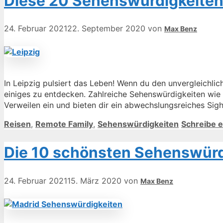
Diese 20 Sehenswürdigkeiten 
24. Februar 2021
22. September 2020
von
Max Benz
In Leipzig pulsiert das Leben! Wenn du den unvergleichlic
einiges zu entdecken. Zahlreiche Sehenswürdigkeiten wie
Verweilen ein und bieten dir ein abwechslungsreiches Sig
Kategorien
Reisen
,
Remote Family
,
Sehenswürdigkeiten
Schreibe 
Die 10 schönsten Sehenswürd
24. Februar 2021
15. März 2020
von
Max Benz