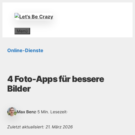
Zum
Inhalt
springen
Menü
Online-Dienste
4 Foto-Apps für bessere
Bilder
Max Benz
·
5 Min. Lesezeit
·
Zuletzt aktualisiert: 21. März 2026