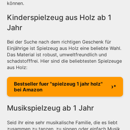
können.
Kinderspielzeug aus Holz ab 1
Jahr
Bei der Suche nach dem richtigen Geschenk für
Einjährige ist Spielzeug aus Holz eine beliebte Wahl.
Das Material ist robust, umweltfreundlich und
schadstofffrei. Hier sind die beliebtesten Spielzeuge
aus Holz:
Bestseller fuer "spielzeug 1 jahr holz"
›
bei Amazon
Musikspielzeug ab 1 Jahr
Seid ihr eine sehr musikalische Familie, die es liebt
zusammen zu tanzen, zu singen oder einfach Musik