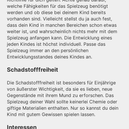
welche Fähigkeiten für das Spielzeug benötigt
werden und ob diese bei deinem Kind bereits
vorhanden sind. Vielleicht stellst du ja auch fest,
dass dein Kind in manchen Bereichen schon etwas
weiter ist, und wahrscheinlich nichts mehr mit dem
Spielzeug anfangen kann. Die Entwicklung eines
jeden Kindes ist höchst individuell. Passe das
Spielzeug immer an den persönlichen
Entwicklungsstandes deines Kindes an.
Schadstofffreiheit
Die Schadstofffreiheit ist besonders für Einjährige
von äußerster Wichtigkeit, da sie es lieben, neue
Gegenstände mit ihrem Mund zu erforschen. Das
Spielzeug deiner Wahl sollte keinerlei Chemie oder
giftige Materialien enthalten. Nur so kannst du dein
Kind mit gutem Gewissen spielen lassen.
Interessen