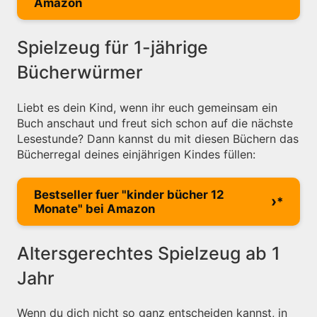
Amazon
Spielzeug für 1-jährige
Bücherwürmer
Liebt es dein Kind, wenn ihr euch gemeinsam ein
Buch anschaut und freut sich schon auf die nächste
Lesestunde? Dann kannst du mit diesen Büchern das
Bücherregal deines einjährigen Kindes füllen:
Bestseller fuer "kinder bücher 12
›
Monate" bei Amazon
Altersgerechtes Spielzeug ab 1
Jahr
Wenn du dich nicht so ganz entscheiden kannst, in