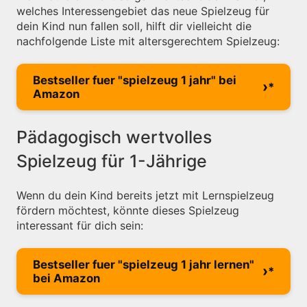
welches Interessengebiet das neue Spielzeug für
dein Kind nun fallen soll, hilft dir vielleicht die
nachfolgende Liste mit altersgerechtem Spielzeug:
Bestseller fuer "spielzeug 1 jahr" bei
›
Amazon
Pädagogisch wertvolles
Spielzeug für 1-Jährige
Wenn du dein Kind bereits jetzt mit Lernspielzeug
fördern möchtest, könnte dieses Spielzeug
interessant für dich sein:
Bestseller fuer "spielzeug 1 jahr lernen"
›
bei Amazon