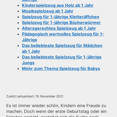
Kinderspielzeug aus Holz ab 1 Jahr
Musikspielzeug ab 1 Jahr
Spielzeug für 1-jährige Kletteräffchen
Spielzeug für 1-jährige Bücherwürmer
Altersgerechtes Spielzeug ab 1 Jahr
Pädagogisch wertvolles Spielzeug für 1-
Jährige
Das beliebteste Spielzeug für Mädchen
ab 1 Jahr
Das beliebteste Spielzeug für 1-jährige
Jungs
Mehr zum Thema Spielzeug für Babys
Zuletzt aktualisiert:
19. November 2021
Es ist immer wieder schön, Kindern eine Freude zu
machen. Doch wenn der erste Geburtstag oder ein