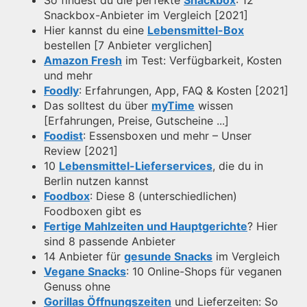
So findest du die perfekte
Snackbox
: 12
Snackbox-Anbieter im Vergleich [2021]
Hier kannst du eine
Lebensmittel-Box
bestellen [7 Anbieter verglichen]
Amazon Fresh
im Test: Verfügbarkeit, Kosten
und mehr
Foodly
: Erfahrungen, App, FAQ & Kosten [2021]
Das solltest du über
myTime
wissen
[Erfahrungen, Preise, Gutscheine ...]
Foodist
: Essensboxen und mehr – Unser
Review [2021]
10
Lebensmittel-Lieferservices
, die du in
Berlin nutzen kannst
Foodbox
: Diese 8 (unterschiedlichen)
Foodboxen gibt es
Fertige Mahlzeiten und Hauptgerichte
? Hier
sind 8 passende Anbieter
14 Anbieter für
gesunde Snacks
im Vergleich
Vegane Snacks
: 10 Online-Shops für veganen
Genuss ohne
Gorillas Öffnungszeiten
und Lieferzeiten: So