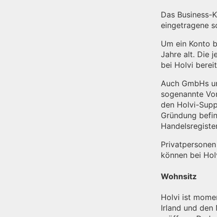
Das Business-Ko
eingetragene s
Um ein Konto be
Jahre alt. Die
bei Holvi berei
Auch GmbHs und
sogenannte Vo
den Holvi-Supp
Gründung befi
Handelsregiste
Privatpersonen
können bei Hol
Wohnsitz
Holvi ist momen
Irland und den