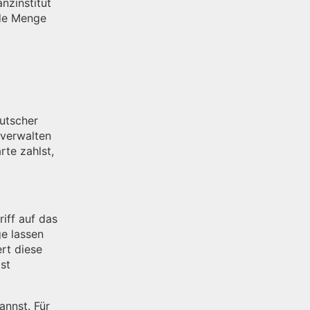
nzinstitut
ede Menge
utscher
verwalten
rte zahlst,
iff auf das
e lassen
ert diese
st
annst. Für