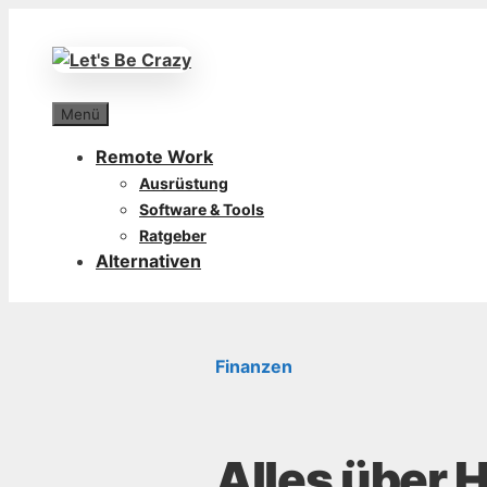
Zum
Inhalt
springen
Menü
Remote Work
Ausrüstung
Software & Tools
Ratgeber
Alternativen
Finanzen
Alles über 