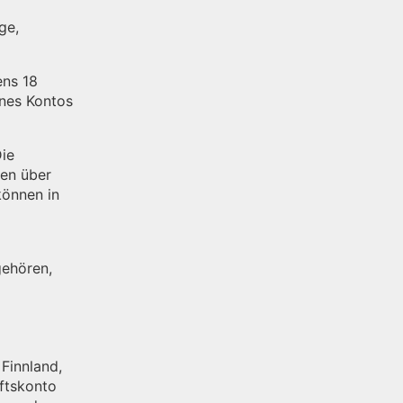
ge,
ens 18
ines Kontos
ie
en über
können in
gehören,
 Finnland,
äftskonto