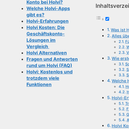
Konto bei Holvi?
Inhaltsverze
Welche Holvi-Apps
gibt es?
Holvi-Erfahrungen
Holvi Kosten: Die
Was ist H
Geschäftskonto-
Alles üb
Lösungen im
Fü
Vergleich
W
Holvi Alternativen
V
Wie erst
Fragen und Antworten
Sc
rund um Holvi (FAQ)
S
Holvi: Kostenlos und
S
trotzdem viele
Welche H
Funktionen
H
H
Holvi-E
Tr
F
G
A
Holvi Ko