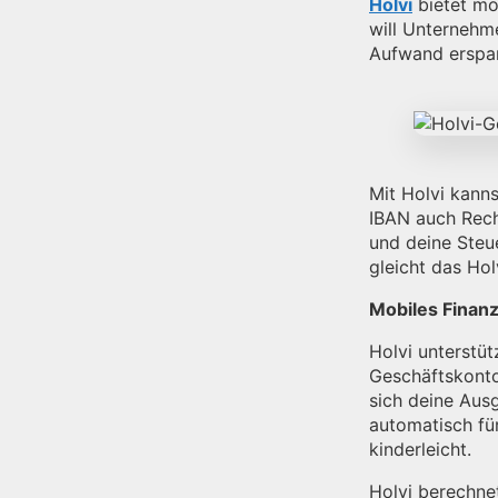
Holvi
bietet mod
will Unternehm
Aufwand erspa
Mit Holvi kann
IBAN auch Rech
und deine Steu
gleicht das Ho
Mobiles Fina
Holvi unterstüt
Geschäftskonto
sich deine Ausg
automatisch für
kinderleicht.
Holvi berechne