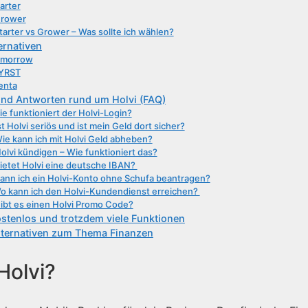
arter
rower
tarter vs Grower – Was sollte ich wählen?
ernativen
omorrow
YRST
enta
und Antworten rund um Holvi (FAQ)
e funktioniert der Holvi-Login?
st Holvi seriös und ist mein Geld dort sicher?
ie kann ich mit Holvi Geld abheben?
olvi kündigen – Wie funktioniert das?
ietet Holvi eine deutsche IBAN?
ann ich ein Holvi-Konto ohne Schufa beantragen?
o kann ich den Holvi-Kundendienst erreichen?
ibt es einen Holvi Promo Code?
ostenlos und trotzdem viele Funktionen
lternativen zum Thema Finanzen
Holvi?