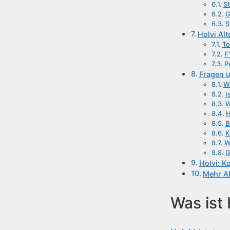
St
G
S
Holvi Alt
T
F
P
Fragen 
Wi
I
W
H
B
K
W
G
Holvi: K
Mehr A
Was ist 